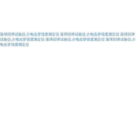
落球回弹试验仪,介电击穿强度测定仪
落球回弹试验仪,介电击穿强度测定仪
落球回弹
试验仪,介电击穿强度测定仪
落球回弹试验仪,介电击穿强度测定仪
落球回弹试验仪,介
电击穿强度测定仪