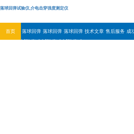
落球回弹试验仪,介电击穿强度测定仪
首页
落球回弹
落球回弹
落球回弹
技术文章
售后服务
成
试验仪,介
试验仪,介
试验仪,介
电击穿强
电击穿强
电击穿强
度测定仪
度测定仪
度测定仪